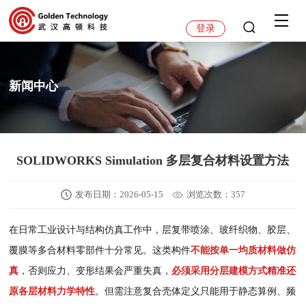
登录
新闻中心
SOLIDWORKS Simulation 多层复合材料设置方法
发布日期：2026-05-15
浏览次数：357
在日常工业设计与结构仿真工作中，层复带喷涂、玻纤织物、胶层、
覆膜等多合材料零部件十分常见。这类构件
不能按单一均质材料做仿
真
，否则应力、变形结果会严重失真，
必须采用分层建模方式精准还
原各层材料力学特性
。但需注意复合壳体定义只能用于静态算例、频