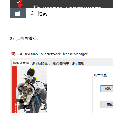
2）点击
再激活
。