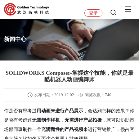
登录
新闻中心
SOLIDWORKS Composer-掌握这个技能，你就是最
酷机器人动画编舞师
发布日期：2019-12-02
浏览次数：740
你是否有思考过
用动画来进行产品展示
，会达到怎样的效果？你
是否有考虑过
无需制作样机
，
无需进行产品拍摄
，就可以协助市
场部同事
制作一个充满魔性的产品视频
来进行营销推广，侵占客
户大脑？比如像下面这个机器人跳舞视频。